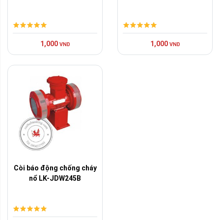
1,000
1,000
VND
VND
Còi báo động chống cháy
nổ LK-JDW245B