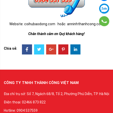
Website: c
oihubaodong.com
hoặc
anninhthanhcong.com
Chân thành cảm ơn Quý khách hàng!
Chia sẻ:
CÔNG TY TNHH THÀNH CÔNG VIỆT NAM
Địa chỉ trụ sở: Số 7, Ngách 68/8, Tổ 2, Phường Phú Diễn, TP. Hà Nội
Điện thoại: 02466 873 822
Hotline: 0904 537559