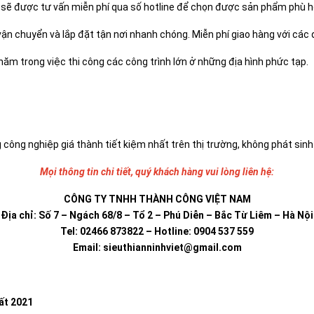
sẽ được tư vấn miễn phí qua số hotline để chọn được sản phẩm phù h
 chuyển và lắp đặt tận nơi nhanh chóng. Miễn phí giao hàng với các đ
năm trong việc thi công các công trình lớn ở những địa hình phức tạp.
ông nghiệp giá thành tiết kiệm nhất trên thị trường, không phát sinh
Mọi thông tin chi tiết, quý khách hàng vui lòng liên hệ:
CÔNG TY TNHH THÀNH CÔNG VIỆT NAM
Địa chỉ: Số 7 – Ngách 68/8 – Tổ 2 – Phú Diễn – Bắc Từ Liêm – Hà Nội
Tel: 02466 873822 – Hotline: 0904 537 559
Email:
sieuthianninhviet@gmail.com
hất 2021