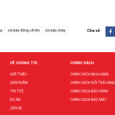
ệp
còi báo động cỡ lớn
còi báo cháy
Chia sẻ:
VỀ CHÚNG TÔI
CHÍNH SÁCH
GIỚI THIỆU
CHÍNH SÁCH MUA HÀNG
SẢN PHẨM
CHÍNH SÁCH ĐỔI TRẢ HÀNG
TIN TỨC
CHÍNH SÁCH BẢO HÀNH
DỰ ÁN
CHÍNH SÁCH BẢO MẬT
LIÊN HỆ