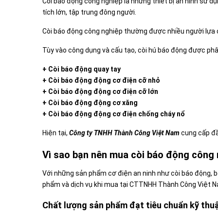
Còi báo động công nghiệp là những thiết bị an ninh sử d
tích lớn, tập trung đông người.
Còi báo động công nghiệp thường được nhiều người lựa chọ
Tùy vào công dụng và cấu tạo, còi hú báo động được phâ
+
Còi báo động quay tay
+
Còi báo động động cơ điện cỡ nhỏ
+
Còi báo động động cơ điện cỡ lớn
+ Còi báo động động cơ xăng
+
Còi báo động động cơ điện chống cháy nổ
Hiện tại,
Công ty TNHH Thành Công Việt Nam
cung cấp đầ
Vì sao bạn nên mua còi báo động công
Với những sản phẩm cơ điện an ninh như còi báo động, bộ
phẩm và dịch vụ khi mua tại CTTNHH Thành Công Việt N
Chất lượng sản phẩm đạt tiêu chuẩn kỹ thu