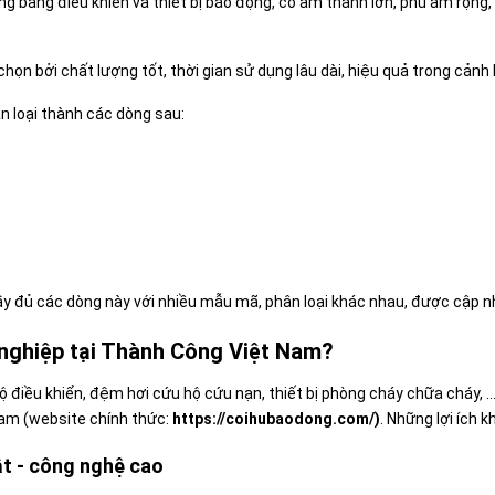
ụng bảng điều khiển và thiết bị báo động, có âm thanh lớn, phủ âm rộn
n bởi chất lượng tốt, thời gian sử dụng lâu dài, hiệu quả trong cảnh b
n loại thành các dòng sau:
y đủ các dòng này với nhiều mẫu mã, phân loại khác nhau, được cập 
 nghiệp tại Thành Công Việt Nam?
 điều khiển, đệm hơi cứu hộ cứu nạn, thiết bị phòng cháy chữa cháy, .
am (website chính thức:
https://coihubaodong.com/
)
. Những lợi ích
ật - công nghệ cao