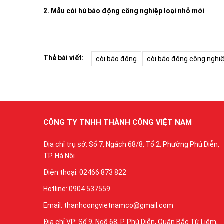
2. Mẫu còi hú báo động công nghiệp loại nhỏ mới
Thẻ bài viết:
còi báo động
còi báo động công nghi
CÔNG TY TNHH THÀNH CÔNG VIỆT NAM
Địa chỉ trụ sở: Số 7, Ngách 68/8, Tổ 2, Phường Phú Diễn,
TP. Hà Nội
Điện thoại: 02466 873 822
Hotline: 0904 537559
Email: thanhcongvietnamco@gmail.com
Địa chỉ VP: Số 9, Ngõ 68, P. Phú Diễn, Quận Bắc Từ Liêm,