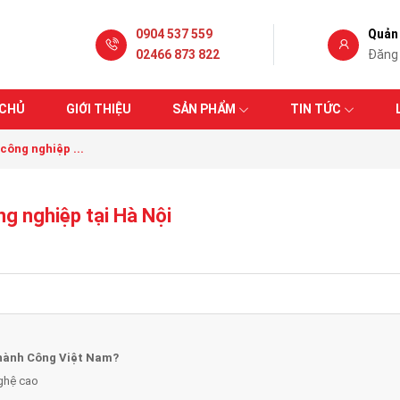
0904 537 559
Quản 
02466 873 822
Đăng
 CHỦ
GIỚI THIỆU
SẢN PHẨM
TIN TỨC
công nghiệp ...
ng nghiệp tại Hà Nội
Thành Công Việt Nam?
nghệ cao