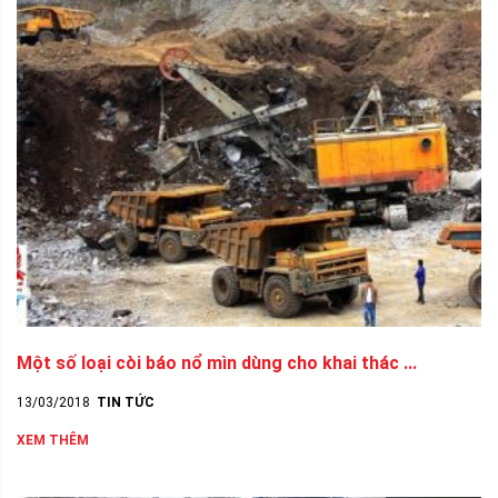
Một số loại còi báo nổ mìn dùng cho khai thác ...
13/03/2018
TIN TỨC
XEM THÊM