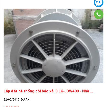
Lắp đặt hệ thống còi báo xả lũ LK-JDW400 - Nhà ...
22/02/2019
DỰ ÁN