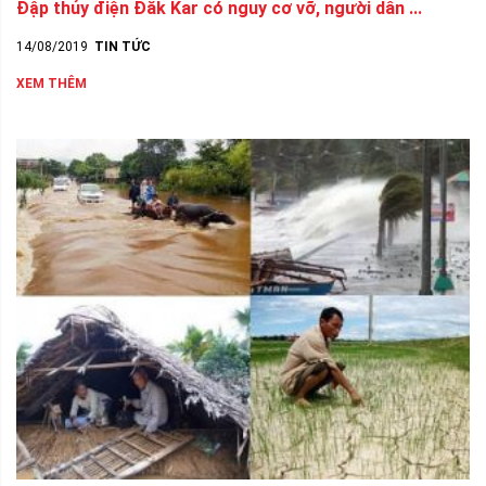
Đập thủy điện Đăk Kar có nguy cơ vỡ, người dân ...
14/08/2019
TIN TỨC
XEM THÊM