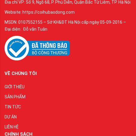
Địa chỉ VP: Số 9, Ngõ 68, P. Phú Diễn, Quận Bắc Từ Liêm, TP. Hà Nội
Website: https://coihubaodong.com
MSDN: 0107552155 – Sở KH&ĐT Hà Nội cấp ngày 05-09-2016 –
Đại diện : Đỗ văn Tuân
VỀ CHÚNG TÔI
GIỚI THIỆU
SẢN PHẨM
TIN TỨC
DỰ ÁN
LIÊN HỆ
CHÍNH SÁCH