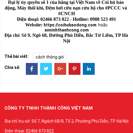
Đại lý ủy quyền số 1 của hãng tại Việt Nam về Còi hú báo 
động, Máy thổi khí, Đệm hơi cứu nạn cứu hộ cho #PCCC và 
#CNCH
Điện thoại: 02466 873 822 - Hotline: 0988 523 491
Website: 
https://coihubaodong.com
hoặc
anninhthanhcong.com
Địa chỉ: Số 9, Ngõ 68, Đường Phú Diễn, Bắc Từ Liêm, TP Hà 
Nội
Thẻ bài viết:
cách thông gió
Chia sẻ:
CÔNG TY TNHH THÀNH CÔNG VIỆT NAM
Địa chỉ trụ sở: Số 7, Ngách 68/8, Tổ 2, Phường Phú Diễn, TP. Hà Nội
Điện thoại: 02466 873 822