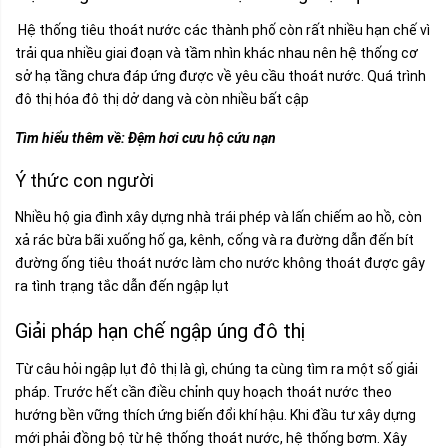
Hệ thống tiêu thoát nước các thành phố còn rất nhiều hạn chế vì
trải qua nhiều giai đoạn và tầm nhìn khác nhau nên hệ thống cơ
sở hạ tầng chưa đáp ứng được về yêu cầu thoát nước. Quá trình
đô thị hóa đô thị dở dang và còn nhiều bất cập
Tìm hiểu thêm về:
Đệm hơi cưu hộ cứu nạn
Ý thức con người
Nhiều hộ gia đình xây dựng nhà trái phép và lấn chiếm ao hồ, còn
xả rác bừa bãi xuống hố ga, kênh, cống và ra đường dẫn đến bít
đường ống tiêu thoát nước làm cho nước không thoát được gây
ra tình trạng tắc dẫn đến ngập lụt
Giải pháp hạn chế ngập úng đô thị
Từ câu hỏi ngập lụt đô thị là gì, chúng ta cùng tìm ra một số giải
pháp. Trước hết cần điều chỉnh quy hoạch thoát nước theo
hướng bền vững thích ứng biến đổi khí hậu. Khi đầu tư xây dựng
mới phải đồng bộ từ hệ thống thoát nước, hệ thống bơm. Xây