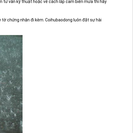
 tư vấn kỹ thuật hoặc về cách lắp cảm biến mưa thì hãy
y tờ chứng nhận đi kèm.
Coihubaodong
luôn đặt sự hài