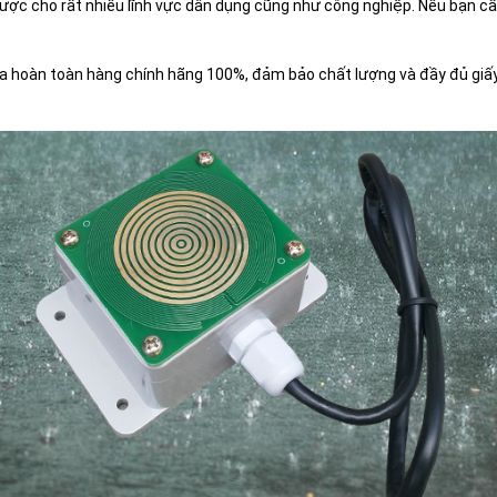
c cho rất nhiều lĩnh vực dân dụng cũng như công nghiệp. Nếu bạn cần
ưa hoàn toàn hàng chính hãng 100%, đảm bảo chất lượng và đầy đủ giấ