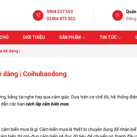
0904 537 559
Quản 
02466 873 822
Đăng
 CHỦ
GIỚI THIỆU
SẢN PHẨM
TIN TỨC
dễ dàng | ...
ễ dàng | Coihubaodong
g, bằng tai nghe hay qua cảm giác. Dựa trên cơ chế đó, hệ thống điện
g dẫn các bạn
cách lắp cảm biến mưa.
õ cảm biến mưa là gì. Cảm biến mưa là thiết bị chuyên dụng để nhận b
cảm biến thì mô-đun cảm biến sẽ đọc dữ liệu để chuyển nó thành đầu 