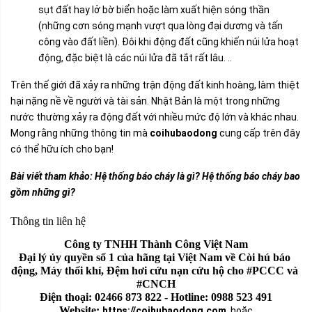
sụt đất hay lở bờ biển hoặc làm xuất hiện sóng thần
(những cơn sóng mạnh vượt qua lòng đại dương và tấn
công vào đất liền). Đôi khi động đất cũng khiến núi lửa hoạt
động, đặc biệt là các núi lửa đã tắt rất lâu. ..
Trên thế giới đã xảy ra những trận động đất kinh hoàng, làm thiệt
hại nặng nề về người và tài sản. Nhật Bản là một trong những
nước thường xảy ra động đất với nhiều mức độ lớn và khác nhau.
Mong rằng những thông tin mà
coihubaodong
cung cấp trên đây
có thể hữu ích cho bạn!
Bài viết tham khảo:
Hệ thống báo cháy là gì? Hệ thống báo cháy bao
gồm những gì?
Thông tin liên hệ
Công ty TNHH Thành Công Việt Nam
Đại lý ủy quyền số 1 của hãng tại Việt Nam về Còi hú báo 
động, Máy thổi khí, Đệm hơi cứu nạn cứu hộ cho #PCCC và 
#CNCH
Điện thoại: 02466 873 822 - Hotline: 0988 523 491
Website: 
https://coihubaodong.com
hoặc