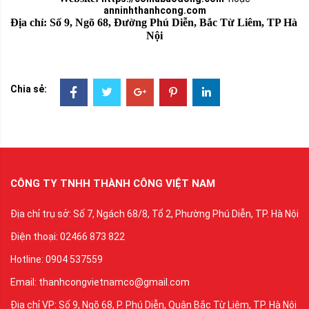
anninhthanhcong.com
Địa chỉ: Số 9, Ngõ 68, Đường Phú Diễn, Bắc Từ Liêm, TP Hà 
Nội
Chia sẻ:
CÔNG TY TNHH THÀNH CÔNG VIỆT NAM
Địa chỉ trụ sở: Số 7, Ngách 68/8, Tổ 2, Phường Phú Diễn, TP. Hà Nội
Điện thoại: 02466 873 822
Hotline: 0904 537559
Email: thanhcongvietnamco@gmail.com
Địa chỉ VP: Số 9, Ngõ 68, P. Phú Diễn, Quận Bắc Từ Liêm, TP. Hà Nội