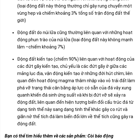
(loại động đất này thông thường chỉ gây rung chuyển một
vùng hẹp và chiếm khoảng 3% tổng số trận động đất thế
giới)
Động đất do núi lửa cũng thường liên quan với những hoạt
động phun trào của núi lửa (loại động đất này không mạnh
lắm –chiếm khoảng 7%)
Động đất kiến tạo (chiếm 90%) liên quan với hoạt động của
các đứt gãy kiến tạo, chủ yếu là các đứt gãy ở giữa các
mảng lục địa, vận động kiến tạo ở những đới hút chìm; liên
quan đến hoạt động magma thâm nhập vào vỏ trái đất làm
phá vỡ trạng thái cân bằng áp lực có sẵn của đá vây xung
quanh khiến đá sinh ứng suất và khi bị đứt vỡ sẽ xảy ra
động đất; liên quan đến hiện tượng biến đổi cấu trúc đá từ
dạng tinh thể này sang dạng tinh thể khác gây co rút và
giãn nở thể tích đá làm biến đổi lớn về thể tích cũng gây ra
động đất.
Bạn có thể tìm hiểu thêm về các sản phẩm:
Còi báo động