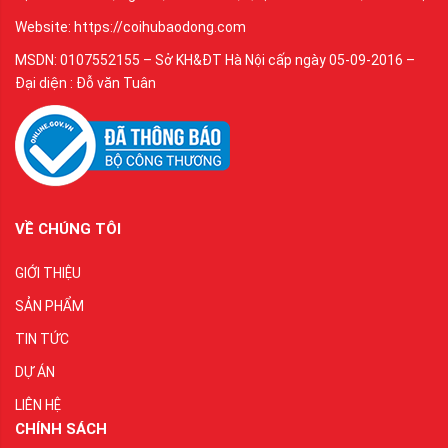
Website: https://coihubaodong.com
MSDN: 0107552155 – Sở KH&ĐT Hà Nội cấp ngày 05-09-2016 –
Đại diện : Đỗ văn Tuân
VỀ CHÚNG TÔI
GIỚI THIỆU
SẢN PHẨM
TIN TỨC
DỰ ÁN
LIÊN HỆ
CHÍNH SÁCH