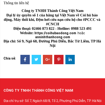
Thông tin liên hệ
Công ty TNHH Thành Công Việt Nam
Đại lý ủy quyền số 1 của hãng tại Việt Nam về Còi hú báo 
động, Máy thổi khí, Đệm hơi cứu nạn cứu hộ cho #PCCC và 
#CNCH
Điện thoại: 02466 873 822 - Hotline: 0988 523 491
Website: 
https://coihubaodong.com
hoặc
anninhthanhcong.com
Địa chỉ: Số 9, Ngõ 68, Đường Phú Diễn, Bắc Từ Liêm, TP Hà 
Nội
Chia sẻ:
CÔNG TY TNHH THÀNH CÔNG VIỆT NAM
Địa chỉ trụ sở: Số 7, Ngách 68/8, Tổ 2, Phường Phú Diễn, TP. Hà Nội