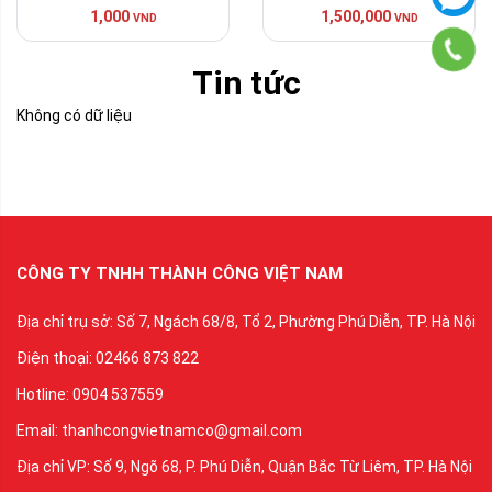
1,000
1,500,000
VND
VND
Tin tức
Không có dữ liệu
CÔNG TY TNHH THÀNH CÔNG VIỆT NAM
Địa chỉ trụ sở: Số 7, Ngách 68/8, Tổ 2, Phường Phú Diễn, TP. Hà Nội
Điện thoại: 02466 873 822
Hotline: 0904 537559
Email: thanhcongvietnamco@gmail.com
Địa chỉ VP: Số 9, Ngõ 68, P. Phú Diễn, Quận Bắc Từ Liêm, TP. Hà Nội