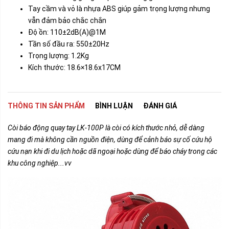
Tay cầm và vỏ là nhựa ABS giúp gảm trọng lượng nhưng
vẫn đảm bảo chắc chắn
Độ ồn: 110±2dB(A)@1M
Tần số đầu ra: 550±20Hz
Trọng lượng: 1.2Kg
Kích thước: 18.6×18.6x17CM
THÔNG TIN SẢN PHẨM
BÌNH LUẬN
ĐÁNH GIÁ
Còi báo động quay tay LK-100P là còi có kích thước nhỏ, dễ dàng
mang đi mà không cần nguồn điện, dùng để cảnh báo sự cố cứu hộ
cứu nạn khi đi du lịch hoặc dã ngoại hoặc dùng để báo cháy trong các
khu công nghiệp...vv