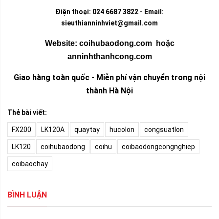
Điện thoại: 024 6687 3822 - Email:
sieuthianninhviet@gmail.com
Website:
coihubaodong.com
hoặc
anninhthanhcong.com
Giao hàng toàn quốc -
Miễn phí vận chuyển trong nội
thành Hà Nội
Thẻ bài viết:
FX200
LK120A
quaytay
hucolon
congsuatlon
LK120
coihubaodong
coihu
coibaodongcongnghiep
coibaochay
BÌNH LUẬN