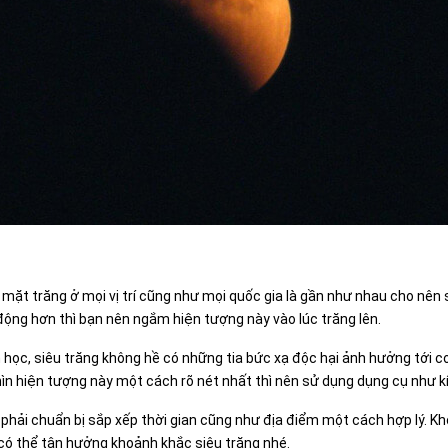
 mặt trăng ở mọi vị trí cũng như mọi quốc gia là gần như nhau cho nên
ộng hơn thì bạn nên ngắm hiện tượng này vào lúc trăng lên.
học, siêu trăng không hề có những tia bức xạ độc hại ảnh hưởng tới c
 hiện tượng này một cách rõ nét nhất thì nên sử dụng dụng cụ như kí
sẽ phải chuẩn bị sắp xếp thời gian cũng như địa điểm một cách hợp lý
có thể tận hưởng khoảnh khắc siêu trăng nhé.