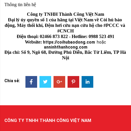
Thông tin liên hệ
Công ty TNHH Thành Công Việt Nam
Đại lý ủy quyền số 1 của hãng tại Việt Nam về Còi hú báo 
động, Máy thổi khí, Đệm hơi cứu nạn cứu hộ cho #PCCC và 
#CNCH
Điện thoại: 02466 873 822 - Hotline: 0988 523 491
Website: 
https://coihubaodong.com
hoặc
anninhthanhcong.com
Địa chỉ: Số 9, Ngõ 68, Đường Phú Diễn, Bắc Từ Liêm, TP Hà 
Nội
Chia sẻ:
CÔNG TY TNHH THÀNH CÔNG VIỆT NAM