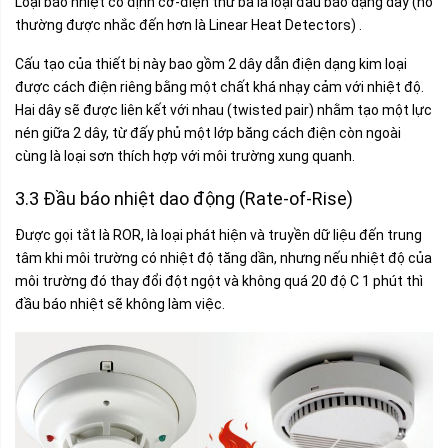
Loại báo nhiệt cố định cơ-điện thứ ba là loại đầu báo dạng dây (nó
thường được nhắc đến hơn là Linear Heat Detectors) .
Cấu tạo của thiết bị này bao gồm 2 dây dẫn điện dạng kim loại
được cách điện riêng bằng một chất khá nhạy cảm với nhiệt độ.
Hai dây sẽ được liên kết với nhau (twisted pair) nhằm tạo một lực
nén giữa 2 dây, từ đấy phủ một lớp băng cách điện còn ngoài
cùng là loại sơn thích hợp với môi trường xung quanh.
3.3 Đầu báo nhiệt dao động (Rate-of-Rise)
Được gọi tắt là ROR, là loại phát hiện và truyền dữ liệu đến trung
tâm khi môi trường có nhiệt độ tăng dần, nhưng nếu nhiệt độ của
môi trường đó thay đổi đột ngột và không quá 20 độ C 1 phút thì
đầu báo nhiệt sẽ không làm việc.