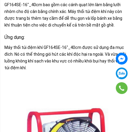
GF164SE-16″_40cm bao gồm các cánh quạt lớn làm bằng lưỡi
nhôm cho độ cân bằng chính xác. Máy thổi túi đệm khí này còn
được trang bị thêm tay cầm để dễ thu gọn và lốp bánh xe bằng
khí thuận tiện cho việc di chuyển kể cả trên bề mặt gồ ghề.
Ứng dụng:
Máy thổi túi đệm khí GF164SE-16″_40cm được sử dụng đa mục
đích. Nó có thể thông gió hút các khí độc hại ra ngoài. Và vừa thồi
luồng không khí sạch vào khu vực có nhiều khói bụi hay thổi vào
túi đệm khí.