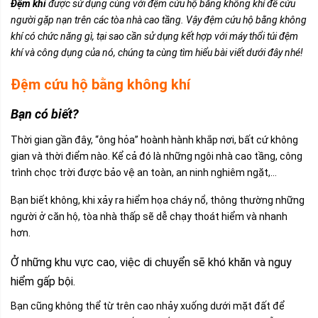
Đệm khí
được sử dụng cùng với đệm cứu hộ bằng không khí để cứu
người gặp nạn trên các tòa nhà cao tầng. Vậy đệm cứu hộ bằng không
khí có chức năng gì, tại sao cần sử dụng kết hợp với máy thổi túi đệm
khí và công dụng của nó, chúng ta cùng tìm hiểu bài viết dưới đây nhé!
Đệm cứu hộ bằng không khí
Bạn có biết?
Thời gian gần đây, “ông hỏa” hoành hành khắp nơi, bất cứ không
gian và thời điểm nào. Kể cả đó là những ngôi nhà cao tầng, công
trình chọc trời được bảo vệ an toàn, an ninh nghiêm ngặt,…
Bạn biết không, khi xảy ra hiểm họa cháy nổ, thông thường những
người ở căn hộ, tòa nhà thấp sẽ dễ chạy thoát hiểm và nhanh
hơn.
Ở những khu vực cao, việc di chuyển sẽ khó khăn và nguy
hiểm gấp bội.
Bạn cũng không thể từ trên cao nhảy xuống dưới mặt đất để