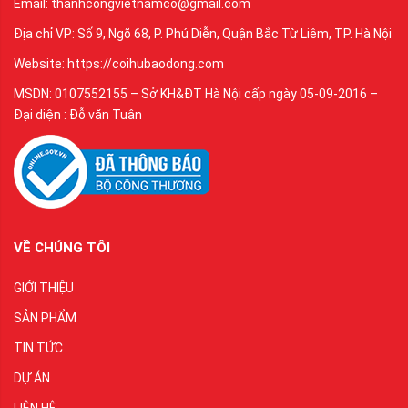
Email: thanhcongvietnamco@gmail.com
Địa chỉ VP: Số 9, Ngõ 68, P. Phú Diễn, Quận Bắc Từ Liêm, TP. Hà Nội
Website: https://coihubaodong.com
MSDN: 0107552155 – Sở KH&ĐT Hà Nội cấp ngày 05-09-2016 –
Đại diện : Đỗ văn Tuân
VỀ CHÚNG TÔI
GIỚI THIỆU
SẢN PHẨM
TIN TỨC
DỰ ÁN