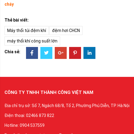
cháy
Thẻ bài viết:
Máy thổi túi đệm khí
đệm hơi CHCN
máy thổi khí công suất lớn
Chia sẻ:
CÔNG TY TNHH THÀNH CÔNG VIỆT NAM
Địa chỉ trụ sở: Số 7, Ngách 68/8, Tổ 2, Phường Phú Diễn, TP. Hà Nội
Điện thoại: 02466 873 822
Hotline: 0904 537559