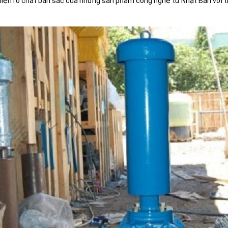
ể hiện rõ chất bản sắc của những sản phẩm công nghệ từ Nhật Bản với t