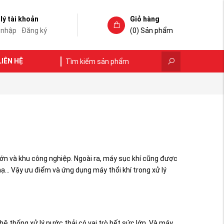
lý tài khoản
Giỏ hàng
 nhập
Đăng ký
(0)
Sản phẩm
LIÊN HỆ
lớn và khu công nghiệp. Ngoài ra, máy sục khí cũng được
 mạ… Vậy ưu điểm và ứng dụng máy thổi khí trong xử lý
 hệ thống xử lý nước thải có vai trò hết sức lớn. Và máy