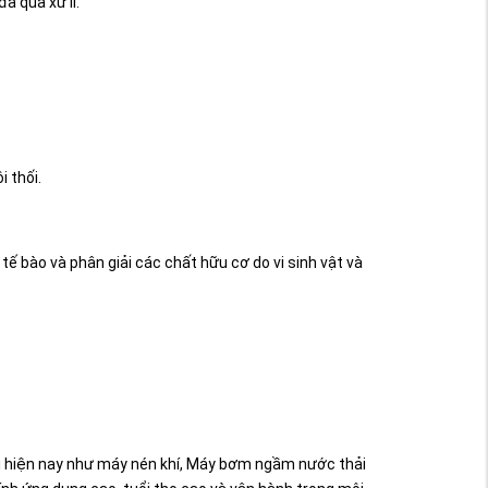
đã qua xử lí.
i thối.
ế bào và phân giải các chất hữu cơ do vi sinh vật và
iới hiện nay như máy nén khí, Máy bơm ngầm nước thải