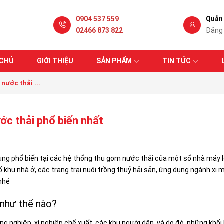
0904 537 559
Quản 
02466 873 822
Đăng
 CHỦ
GIỚI THIỆU
SẢN PHẨM
TIN TỨC
 nước thải ...
ước thải phổ biến nhất
dụng phổ biến tại các hệ thống thu gom nước thải của một số nhà máy 
ố khu nhà ở, các trang trại nuôi trồng thuỷ hải sản, ứng dụng ngành xi
 nhé
à như thế nào?
ông nghiệp, xí nghiệp chế xuất, các khu người dân. và do đó, những khối