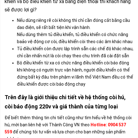
khiển và bộ điều khiển từ xa bằng điện thoại thì khách hàng
sẽ được lợi gì?
Nếu dùng riêng rẽ còi không thì chỉ cần đóng cắt bằng cầu
dao điện, sẽ rất bất tiện khi vận hành.
Nếu dùng thêm tủ điều khiển, tủ điều khiển có chức năng
baảo vệ động cơ còi, điều khiển còi theo các âm khác nhau
Tủ điều khiển còn được lập trình sẵn các chế độ khác nhau,
chỉ cần nhấn nút là còi chạy theo chu trình đã cài đặt sẵn
Bộ điều khiển từ xa có chức năng điều khiển còi báo động
khi không có người trực vận hành, người điều khiển có thể
đứng bất kỳ đâu trên phậm vi lãnh thổ Việt Nam đều có thể
điều khiển được còi báo động chạy
Trên đây là giới thiệu chi tiết về hệ thống còi hú,
còi báo động 220v và giá thành của từng loại
Để biết thêm thông tin chi tiết cũng như tìm hiểu về hệ thống còi
hú, mời bạn liên hệ với Thành Công VN theo
Hotline: 0904 537
559
để chúng tôi tư vấn và lựa chọn cho bạn những sản phẩm