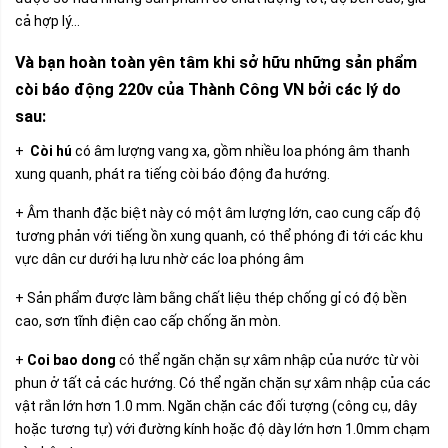
cả hợp lý…
Và bạn hoàn toàn yên tâm khi sở hữu những sản phẩm
còi báo động 220v của Thành Công VN bởi các lý do
sau:
+
Còi hú
có âm lượng vang xa, gồm nhiều loa phóng âm thanh
xung quanh, phát ra tiếng còi báo động đa hướng.
+ Âm thanh đặc biệt này có một âm lượng lớn, cao cung cấp độ
tương phản với tiếng ồn xung quanh, có thể phóng đi tới các khu
vực dân cư dưới hạ lưu nhờ các loa phóng âm
+ Sản phẩm được làm bằng chất liệu thép chống gỉ có độ bền
cao, sơn tĩnh điện cao cấp chống ăn mòn.
+
Coi bao dong
có thể ngăn chặn sự xâm nhập của nước từ vòi
phun ở tất cả các hướng. Có thể ngăn chặn sự xâm nhập của các
vật rắn lớn hơn 1.0 mm. Ngăn chặn các đối tượng (công cụ, dây
hoặc tương tự) với đường kính hoặc độ dày lớn hơn 1.0mm chạm