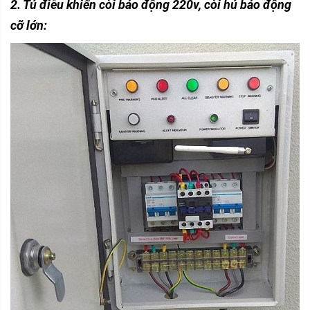
2. Tủ điều khiển còi báo động 220v, còi hú báo động
cỡ lớn: