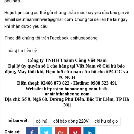
phù hợp.
Hoặc bạn cũng có thể gửi những thắc mắc hay yêu cầu báo giá về
email sieuthianninhviet@gmail.com. Chúng tôi sẽ liên hệ lại ngay
khi nhận được yêu cầu!
Theo dõi chúng tôi trên Facebook:
coihubaodong
Thông tin liên hệ
Công ty TNHH Thành Công Việt Nam
Đại lý ủy quyền số 1 của hãng tại Việt Nam về Còi hú báo 
động, Máy thổi khí, Đệm hơi cứu nạn cứu hộ cho #PCCC và 
#CNCH
Điện thoại: 02466 873 822 - Hotline: 0988 523 491
Website: 
https://coihubaodong.com
hoặc
anninhthanhcong.com
Địa chỉ: Số 9, Ngõ 68, Đường Phú Diễn, Bắc Từ Liêm, TP Hà 
Nội
Thẻ bài viết:
còi hú
còi báo động 220V
còi hú xé gió
Chia sẻ: