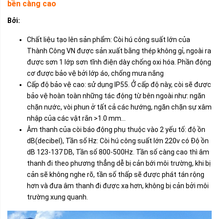
bền càng cao
Bởi:
Chất liệu tạo lên sản phẩm: Còi hú công suất lớn của
Thành Công VN được sản xuất bằng thép không gỉ, ngoài ra
được sơn 1 lớp sơn tĩnh điện dày chống oxi hóa. Phần động
cơ được bảo vệ bởi lớp áo, chống mưa nắng
Cấp độ bảo vệ cao: sử dụng IP55. Ở cấp độ này, còi sẽ được
bảo vệ hoàn toàn những tác động từ bên ngoài như: ngăn
chặn nước, vòi phun ở tất cả các hướng, ngăn chặn sự xâm
nhập của các vật rắn >1.0 mm…
Âm thanh của còi báo động phụ thuộc vào 2 yếu tố: độ ồn
dB(decibel), Tần số Hz: Còi hú công suất lớn 220v có Độ ồn
dB 123-137 DB, Tần số 800-500Hz. Tần số càng cao thì âm
thanh đi theo phương thẳng dễ bị cản bới môi trường, khi bị
cản sẽ không nghe rõ, tần số thấp sẽ được phát tán rộng
hơn và đưa âm thanh đi được xa hơn, không bị cản bởi môi
trường xung quanh.