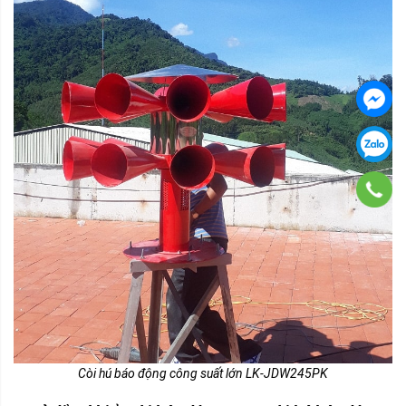
Còi hú báo động công suất lớn LK-JDW245PK