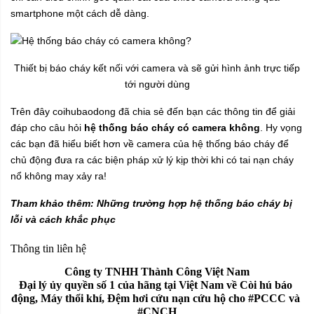
smartphone một cách dễ dàng.
Thiết bị báo cháy kết nối với camera và sẽ gửi hình ảnh trực tiếp
tới người dùng
Trên đây
coihubaodong
đã chia sẻ đến bạn các thông tin để giải
đáp cho câu hỏi
hệ thống báo cháy có camera không
. Hy vọng
các bạn đã hiểu biết hơn về camera của hệ thống báo cháy để
chủ động đưa ra các biện pháp xử lý kịp thời khi có tai nạn cháy
nổ không may xảy ra!
Tham khảo thêm:
Những trường hợp hệ thống báo cháy bị
lỗi và cách khắc phục
Thông tin liên hệ
Công ty TNHH Thành Công Việt Nam
Đại lý ủy quyền số 1 của hãng tại Việt Nam về Còi hú báo 
động, Máy thổi khí, Đệm hơi cứu nạn cứu hộ cho #PCCC và 
#CNCH