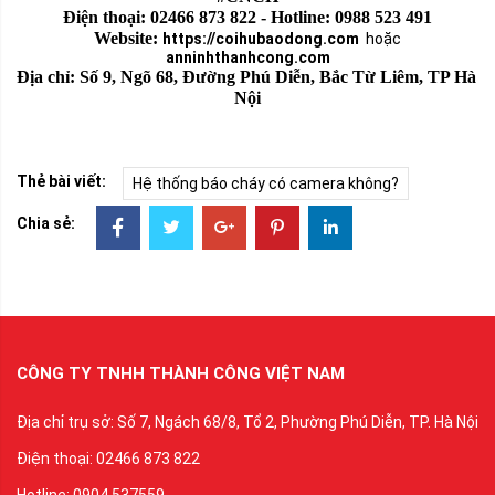
Điện thoại: 02466 873 822 - Hotline: 0988 523 491
Website: 
https://coihubaodong.com
hoặc
anninhthanhcong.com
Địa chỉ: Số 9, Ngõ 68, Đường Phú Diễn, Bắc Từ Liêm, TP Hà 
Nội
Thẻ bài viết:
Hệ thống báo cháy có camera không?
Chia sẻ:
CÔNG TY TNHH THÀNH CÔNG VIỆT NAM
Địa chỉ trụ sở: Số 7, Ngách 68/8, Tổ 2, Phường Phú Diễn, TP. Hà Nội
Điện thoại: 02466 873 822