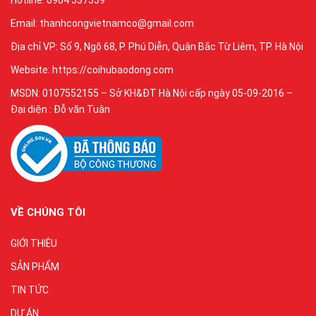
Hotline: 0904 537559
Email: thanhcongvietnamco@gmail.com
Địa chỉ VP: Số 9, Ngõ 68, P. Phú Diễn, Quận Bắc Từ Liêm, TP. Hà Nội
Website: https://coihubaodong.com
MSDN: 0107552155 – Sở KH&ĐT Hà Nội cấp ngày 05-09-2016 –
Đại diện : Đỗ văn Tuân
VỀ CHÚNG TÔI
GIỚI THIỆU
SẢN PHẨM
TIN TỨC
DỰ ÁN