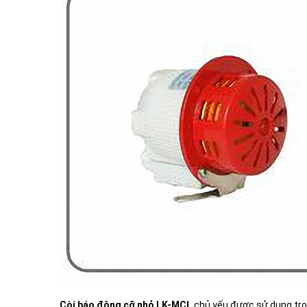
Còi báo động cỡ nhỏ LK-MCL
chủ yếu được sử dụng tro