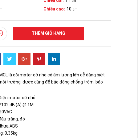
Chiều dài:
11
cm
Chiều cao:
10
cm
cm
THÊM GIỎ HÀNG
MCL là còi motor cỡ nhỏ có âm lượng lớn dễ dàng biệt
 môi trường, được dùng để báo động chống trộm, báo
i điện motor cỡ nhỏ
/102 dB (A) @ 1M
220VAC
àu trắng, đỏ
 Nhựa ABS
g: 0,35kg