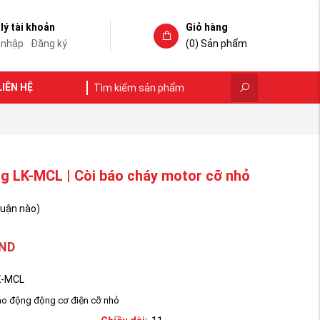
lý tài khoản
Giỏ hàng
 nhập
Đăng ký
(0)
Sản phẩm
LIÊN HỆ
g LK-MCL | Còi báo cháy motor cỡ nhỏ
luận nào)
ND
K-MCL
áo động động cơ điện cỡ nhỏ