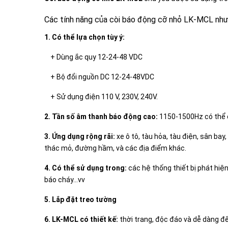
Các tính năng của còi báo động cỡ nhỏ LK-MCL như
1. Có thể lựa chọn tùy ý:
+ Dùng ắc quy 12-24-48 VDC
+ Bộ đổi nguồn DC
12-24-
48VDC
+ Sử dụng điện 110 V, 230V, 240V.
2. Tần số âm thanh báo động cao:
1150-1500Hz có thể d
3. Ứng dụng rộng rãi:
xe ô tô, tàu hỏa, tàu điện, sân ba
thác mỏ, đường hầm, và các địa điểm khác.
4. Có thể sử dụng trong:
các hệ thống
thiết bị phát hiệ
báo cháy…vv
5. Lắp đặt treo tường
6. LK-MCL có thiết kế:
thời trang, độc đáo và dễ dàng đ