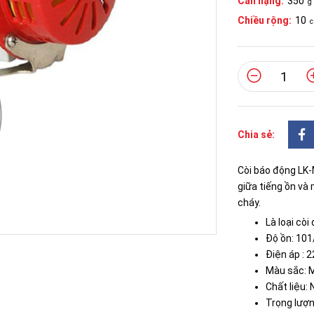
Cân nặng:
350
g
Chiều rộng:
10
Chia sẻ:
Còi báo động LK-
giữa tiếng ồn và
cháy.
Là loại cò
Độ ồn: 101
Điện áp : 
Màu sắc: M
Chất liệu:
Trọng lượn