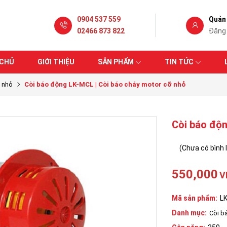
0904 537 559
Quản 
02466 873 822
Đăng
 CHỦ
GIỚI THIỆU
SẢN PHẨM
TIN TỨC
 nhỏ
Còi báo động LK-MCL | Còi báo cháy motor cỡ nhỏ
Còi báo độn
(Chưa có bình 
550,000
V
Mã sản phẩm:
L
Danh mục:
Còi b