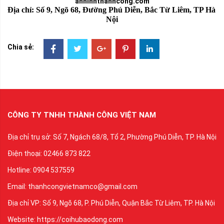
anninhthanhcong.com
Địa chỉ: Số 9, Ngõ 68, Đường Phú Diễn, Bắc Từ Liêm, TP Hà 
Nội
Chia sẻ:
CÔNG TY TNHH THÀNH CÔNG VIỆT NAM
Địa chỉ trụ sở: Số 7, Ngách 68/8, Tổ 2, Phường Phú Diễn, TP. Hà Nội
Điện thoại: 02466 873 822
Hotline: 0904 537559
Email: thanhcongvietnamco@gmail.com
Địa chỉ VP: Số 9, Ngõ 68, P. Phú Diễn, Quận Bắc Từ Liêm, TP. Hà Nội
Website: https://coihubaodong.com