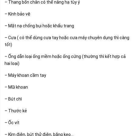
– Thang bốn chân có thể nâng hạ tùy ý
– Kính bảo vệ
– Mặt nạ chống bụi hoặc khẩu trang
– Cưa ( có thể dùng cưa tay hoặc cưa máy chuyên dụng thì càng
tốt)
– Ống dẫn loại ống mềm hoặc ống cứng (thường thì kết hợp cả
hai loại)
– Máy khoan cầm tay
– Mũi khoan
– Bút chì
– Thước kẻ
– Ốc vít
– Kìm điện, bút thử điện, băng keo…