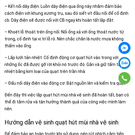
– Kết nối dây điện. Luồn dây điện qua ống này nhằm đảm bảo
cách điện với khung xương trụ, sau đó siết vít đầu nối để cố định
cb. Dây điện sẽ được nối với CB ngay khi hoàn tất lắp đặt.
– Khoét lỗ thoát trên ống nối. Nối ống xả với ống thoát nước từ
trong, cố định tại vị trí lỗ rò. Nên chắc chắn là nước mưa không
thấm vào ống.
– Lắp lưới tản nhiệt. Cố định động cơ quạt hút vào trong với
những ốc đã được gỡ rời khỏi nó trước đó. Gắn và giữ tấm tản
nhiệt bằng kim loại của quạt trên trần nhà.
– Đấu nối dây điện vào động cơ. Bật nguồn lên và kiểm tra quạt.
Đến đây thì việc lắp quạt hút mùi nhà vệ sinh đã hoàn tất, bạn có
thể đi tắm rửa và tận hưởng thành quả của công việc mình làm
nên.
Hướng dẫn vệ sinh quạt hút mùi nhà vệ sinh
Để đảm bảo an toàn trước khi sử dụng, nên rút phích cắm tiếp