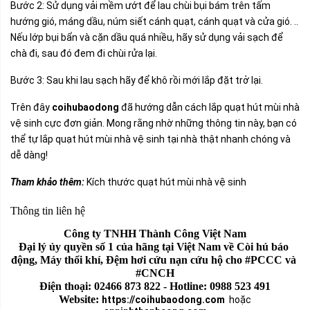
Bước 2: Sử dụng vải mềm ướt để lau chùi bụi bám trên tấm
hướng gió, máng dầu, núm siết cánh quạt, cánh quạt và cửa gió. ..
Nếu lớp bụi bẩn và cặn dầu quá nhiều, hãy sử dụng vải sạch để
chà đi, sau đó đem đi chùi rửa lại.
Bước 3: Sau khi lau sạch hãy để khô rồi mới lắp đặt trở lại.
Trên đây
coihubaodong
đã hướng dẫn cách lắp quạt hút mùi nhà
vệ sinh cực đơn giản. Mong rằng nhờ những thông tin này, bạn có
thể tự lắp quạt hút mùi nhà vệ sinh tại nhà thật nhanh chóng và
dễ dàng!
Tham khảo thêm:
Kích thước quạt hút mùi nhà vệ sinh
Thông tin liên hệ
Công ty TNHH Thành Công Việt Nam
Đại lý ủy quyền số 1 của hãng tại Việt Nam về Còi hú báo 
động, Máy thổi khí, Đệm hơi cứu nạn cứu hộ cho #PCCC và 
#CNCH
Điện thoại: 02466 873 822 - Hotline: 0988 523 491
Website: 
https://coihubaodong.com
hoặc