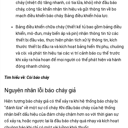
cháy (nhiệt độ tăng nhanh, có tia lửa, khói) nhờ đầu báo
cháy, công tắc khẩn nhận tín hiệu và gửi thông tin về bo
mạch điều khiển báo cháy. Bảng điều khiển hỏa lực.
Bảng điều khiển chữa cháy (thiết kế tủ bao gồm bảng điều
khiển, mô-đun, máy biến áp và pin) nhận thông tin từ các
thiết bị đầu vào, thực hiện phân tích xử lý thông tin, kích
thước thiết bị đầu ra và kích hoạt bảng hiển thị phụ, chuông
và còi. và phát tín hiệu tại các vị trí cảnh báo cụ thể trước
khi xảy ra hỏa hoạn để mọi người có thể phát hiện và hành
động nhanh chóng.
Tìm hiểu về:
Còi báo cháy
Nguyên nhân lỗi báo cháy giả
Hiện tượng báo cháy giả có thể xảy ra khi hệ thống báo cháy bị
“đánh lừa” về một sự cố cháy. Khi đầu báo cháy của hệ thống
nhận biết dấu hiệu của đám cháy chậm hơn so với thời gian sự
cố xảy ra, hoặc ngược lại là đầu báo cháy quá nhạy và kích hoạt
chuông báo khi chỉ có một vài luồng khói thuốc.