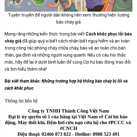
Tuyên truyền để người dân không nên xem thường hiện tượng
báo cháy giả
Mong rằng những kiến thức trong bài viết
Cách khắc phục lỗi báo
cháy giả
đã giúp quý vị biết cách nhận biết nguy hiểm và an toàn
trong công tác phòng cháy chữa cháy, bảo vệ an toàn cho bản
thân, gia đình và những người xung quanh. Nếu có câu hỏi thắc
mắc, hãy để lại ở dưới bình luận để cùng Còi hú báo động trao đổi
và tìm hiểu thêm nhé!
Bài viết tham khảo:
Những trường hợp hệ thống báo cháy bị lỗi và
cách khắc phục
Thông tin liên hệ
Công ty TNHH Thành Công Việt Nam
Đại lý ủy quyền số 1 của hãng tại Việt Nam về Còi hú báo 
động, Máy thổi khí, Đệm hơi cứu nạn cứu hộ cho #PCCC và 
#CNCH
Điện thoại: 02466 873 822 - Hotline: 0988 523 491