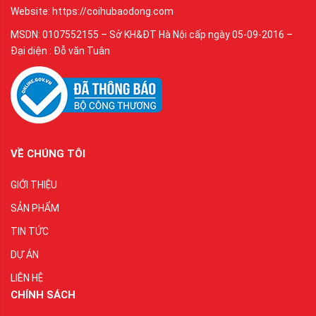
Website: https://coihubaodong.com
MSDN: 0107552155 – Sở KH&ĐT Hà Nội cấp ngày 05-09-2016 –
Đại diện : Đỗ văn Tuân
VỀ CHÚNG TÔI
GIỚI THIỆU
SẢN PHẨM
TIN TỨC
DỰ ÁN
LIÊN HỆ
CHÍNH SÁCH