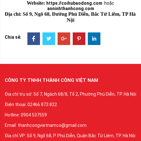
Website: 
https://coihubaodong.com
hoặc
anninhthanhcong.com
Địa chỉ: Số 9, Ngõ 68, Đường Phú Diễn, Bắc Từ Liêm, TP Hà 
Nội
Chia sẻ:
CÔNG TY TNHH THÀNH CÔNG VIỆT NAM
Địa chỉ trụ sở: Số 7, Ngách 68/8, Tổ 2, Phường Phú Diễn, TP. Hà Nội
Điện thoại: 02466 873 822
Hotline: 0904 537559
Email: thanhcongvietnamco@gmail.com
Địa chỉ VP: Số 9, Ngõ 68, P. Phú Diễn, Quận Bắc Từ Liêm, TP. Hà Nội