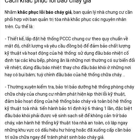
Cách khắc phục lỗi báo cháy giả
Nhằm
khắc phục lỗi báo cháy giả
, ban quản lý nhà chung cư cần
phối hợp với ban quản trị tòa nhà khắc phục các nguyên nhân
trên. Cụ thể là:
- Thiết kế, lắp đặt hệ thống PCCC chung cư theo quy chuẩn về
mật độ, chất lượng và yêu cầu đồng bộ để đảm bảo chất lượng
kỹ thuật và hoạt động của hệ thống: sử dụng đầu báo nhiệt cố
định tại các khu bếp, phòng ăn là những nơi thường có sự biến đổi
về nhiệt; dùng đầu báo nhiệt thay cho đầu báo khói ở những nơi
hay có bụi bám; tuỳ chỉnh đầu báo của hệ thống chữa cháy. ..
- Thường xuyên kiểm tra, bảo trì bảo dưỡng hệ thống phòng cháy
chữa cháy của chung cư nhằm phát hiện kịp thời lỗi kỹ thuật,
đảm bảo hoạt động của hệ thống báo cháy và toàn bộ hệ thống
kỹ thuật toà nhà: tiến hành bảo trì định kỳ 6 tháng 1 lần, đặc biệt
đầu báo khói phải được vệ sinh sạch sẽ để không cản trở báo
cháy, vận hành hệ thống kỹ thuật tòa nhà an toàn, cô lập ngay
những khu vực có dấu hiệu hư hỏng hoặc đã xuống cấp cần bảo
trì sửa chữa ngay để tránh phát sinh báo cháy giả.