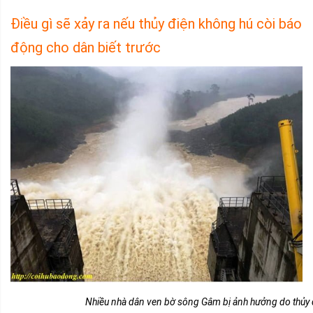
Điều gì sẽ xảy ra nếu thủy điện không hú còi báo
động cho dân biết trước
Nhiều nhà dân ven bờ sông Gâm bị ảnh hưởng do thủy 