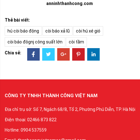
anninhthanhcong.com
Thẻ bài viết:
hú còi báo động
còi báo xả lũ
còi hú xé gió
còi báo đôgnj công suất lớn
còi tầm
Chia sẻ:
CÔNG TY TNHH THÀNH CÔNG VIỆT NAM
Địa chỉ trụ sở: Số 7, Ngách 68/8, Tổ 2, Phường Phú Diễn, TP. Hà Nội
Điện thoại: 02466 873 822
Hotline: 0904 537559