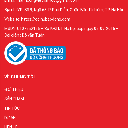
Email: thanhcongvietnamco@gmail.com
Địa chỉ VP: Số 9, Ngõ 68, P. Phú Diễn, Quận Bắc Từ Liêm, TP. Hà Nội
Website: https://coihubaodong.com
MSDN: 0107552155 – Sở KH&ĐT Hà Nội cấp ngày 05-09-2016 –
Đại diện : Đỗ văn Tuân
VỀ CHÚNG TÔI
GIỚI THIỆU
SẢN PHẨM
TIN TỨC
DỰ ÁN
LIÊN HỆ