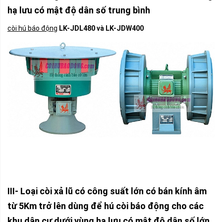
hạ lưu có mật độ dân số trung bình
còi hú báo động
LK-JDL480 và LK-JDW400
III- Loại còi xả lũ có công suất lớn có bán kính âm
từ 5Km trở lên dùng để hú còi báo động cho các
khu dân cư dưới vùng hạ lưu có mật độ dân số lớn,