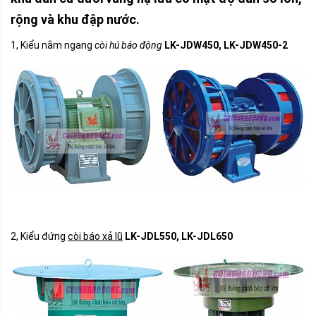
rộng và khu đập nước.
1, Kiểu nằm ngang
còi hú báo động
LK-JDW450, LK-JDW450-2
2, Kiểu đứng
còi báo xả lũ
LK-JDL550, LK-JDL650