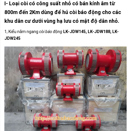
I- Loại còi có công suất nhỏ có bán kính âm từ
800m đến 2Km dùng để hú còi báo động cho các
khu dân cư dưới vùng hạ lưu có mật độ dân nhỏ.
1, Kiểu nằm ngang
còi báo động
LK-JDW145, LK-JDW188, LK-
JDW245