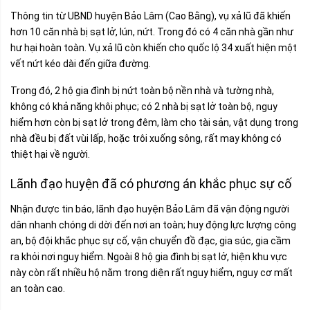
Thông tin từ UBND huyện Bảo Lâm (Cao Bằng), vụ xả lũ đã khiến
hơn 10 căn nhà bị sạt lở, lún, nứt. Trong đó có 4 căn nhà gần như
hư hại hoàn toàn. Vụ xả lũ còn khiến cho quốc lộ 34 xuất hiện một
vết nứt kéo dài đến giữa đường.
Trong đó, 2 hộ gia đình bị nứt toàn bộ nền nhà và tường nhà,
không có khả năng khôi phục; có 2 nhà bị sạt lở toàn bộ, nguy
hiểm hơn còn bị sạt lở trong đêm, làm cho tài sản, vật dụng trong
nhà đều bị đất vùi lấp, hoặc trôi xuống sông, rất may không có
thiệt hại về người.
Lãnh đạo huyện đã có phương án khắc phục sự cố
Nhận được tin báo, lãnh đạo huyện Bảo Lâm đã vận động người
dân nhanh chóng di dời đến nơi an toàn; huy động lực lượng công
an, bộ đội khắc phục sự cố, vận chuyển đồ đạc, gia súc, gia cầm
ra khỏi nơi nguy hiểm. Ngoài 8 hộ gia đình bị sạt lở, hiện khu vực
này còn rất nhiều hộ nằm trong diện rất nguy hiểm, nguy cơ mất
an toàn cao.