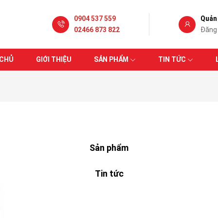
0904 537 559
Quản 
02466 873 822
Đăng
 CHỦ
GIỚI THIỆU
SẢN PHẨM
TIN TỨC
Sản phẩm
Tin tức