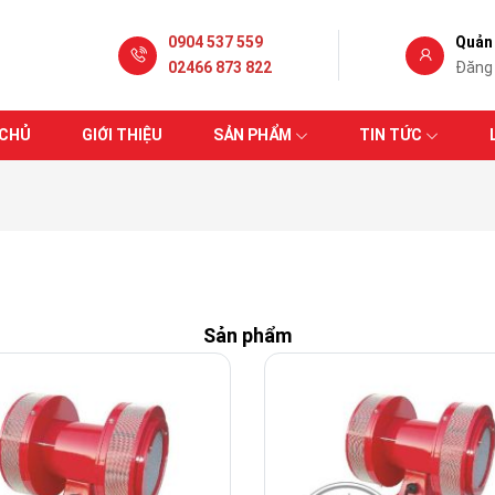
0904 537 559
Quản 
02466 873 822
Đăng
 CHỦ
GIỚI THIỆU
SẢN PHẨM
TIN TỨC
Sản phẩm