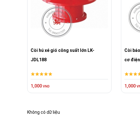
Còi hú xé gió công suất lớn LK-
Còi bá
JDL188
cơ điện
1,000
1,000
VND
V
Không có dữ liệu