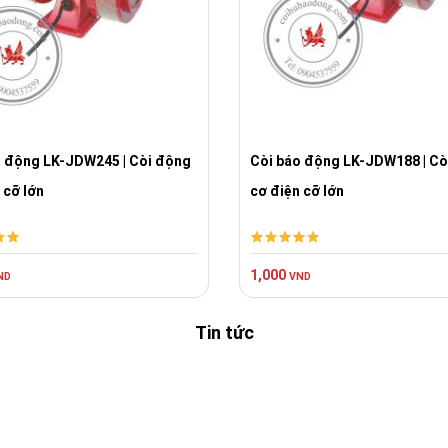
o động LK-JDW245 | Còi động
Còi báo động LK-JDW188 | Cò
 cỡ lớn
cơ điện cỡ lớn
1,000
ND
VND
Tin tức