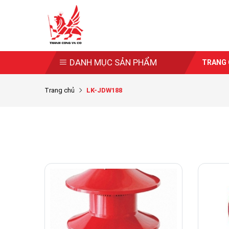
DANH MỤC SẢN PHẨM
TRANG
Trang chủ
LK-JDW188