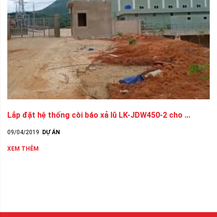
Lắp đặt hệ thống còi báo xả lũ LK-JDW450-2 cho ...
09/04/2019
DỰ ÁN
XEM THÊM