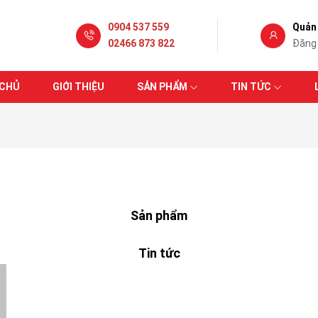
0904 537 559
Quản 
02466 873 822
Đăng
 CHỦ
GIỚI THIỆU
SẢN PHẨM
TIN TỨC
Sản phẩm
Tin tức