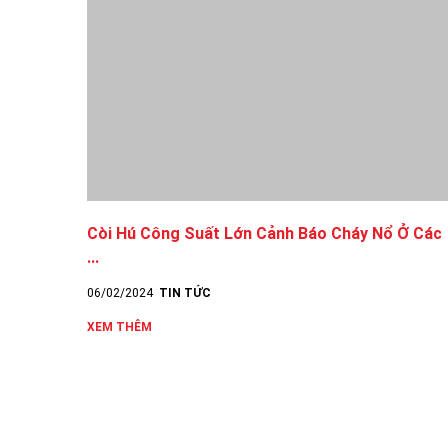
Còi Hú Công Suất Lớn Cảnh Báo Cháy Nổ Ở Các
...
06/02/2024
TIN TỨC
XEM THÊM