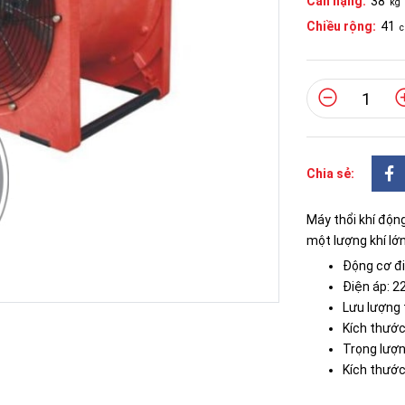
Cân nặng:
38
kg
Chiều rộng:
41
Chia sẻ:
Máy thổi khí độn
một lượng khí lớ
Động cơ đi
Điện áp: 2
Lưu lượng 
Kích thướ
Trọng lượn
Kích thướ