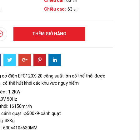
Chiều dài:
63
cm
Chiều cao:
63
cm
cm
THÊM GIỎ HÀNG
g cơ điện EFC120X-20 công suất lớn có thể thổi được
n, có thể hút khói các khu vực nguy hiểm
ện : 1,2KW
20V 50Hz
thổi: 16150m³/h
c cánh quạt: φ500×9-cánh quạt
g: 38Kg
c : 630×410×630MM