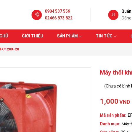
0904 537 559
Quản 
02466 873 822
Đăng
 CHỦ
GIỚI THIỆU
SẢN PHẨM
TIN TỨC
EFC120X-20
Máy thổi kh
(Chưa có bình 
1,000
VND
Mã sản phẩm:
E
Danh mục:
Máy t