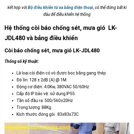
kết hợp với
Bộ điều khiển từ xa bằng điện thoại
, có thể đứng bất kì
đâu để điều khiển hệ thống
Hệ thống còi báo chống sét, mưa gió LK-
JDL480 và bảng điều khiển
Còi báo chống sét, mưa gió LK-JDL480
Thống số kỹ thuật:
Là loại còi điện có vỏ được bọc bằng gang thép
Độ ồn: 128 ± 2dB (A) @ 1M
Động cơ điện: 4.0Kw, 380VAC 50/60Hz
Cấp độ IP bảo vệ: sử dụng IP55
Tần số đầu ra: 500/560±20Hz
Trọng lượng: 88Kg
Kích thước đóng gói : 83x83x73C