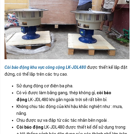
Còi báo động khu vực công cộng
LK-JDL480
được thiết kế lắp đặt
đứng, có thể lắp trên các trụ cao.
Sử dụng động cơ điện ba pha.
Có vỏ được làm bằng gang, thép không gỉ,
còi báo
động
LK-JDL480 khi gắn ngoài trời sẽ rất bền bỉ.
Không chịu tác động của khí hậu khắc nghiệt như : mưa,
nắng.
Chịu được sự va đập từ các tác nhân bên ngoài .
Còi báo động
LK-JDL480 được thiết kế để sử dụng trong:
+ Hệ thống cảnh báo dân dụng của các thành phố lớn trên