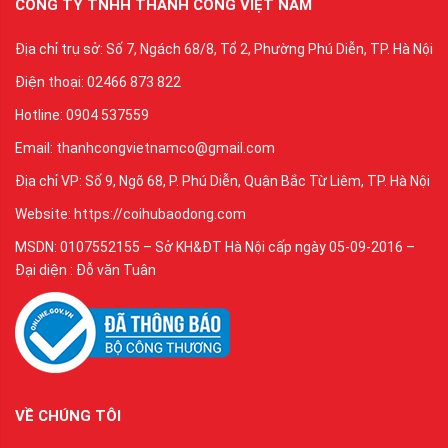
CÔNG TY TNHH THÀNH CÔNG VIỆT NAM
Địa chỉ trụ sở: Số 7, Ngách 68/8, Tổ 2, Phường Phú Diễn, TP. Hà Nội
Điện thoại: 02466 873 822
Hotline: 0904 537559
Email: thanhcongvietnamco@gmail.com
Địa chỉ VP: Số 9, Ngõ 68, P. Phú Diễn, Quận Bắc Từ Liêm, TP. Hà Nội
Website: https://coihubaodong.com
MSDN: 0107552155 – Sở KH&ĐT Hà Nội cấp ngày 05-09-2016 –
Đại diện : Đỗ văn Tuân
VỀ CHÚNG TÔI