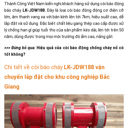
Thành Công Việt Nam kiến nghị khách hàng sử dụng còi báo động
báo cháy
LK-JDW188
.
Đây là loại
còi báo động động cơ điện cỡ
lớn
, âm thanh vang xa với bán kính lên tới 7km, hiệu suất cao, dễ
lắp đặt và sử dụng. Đặc biệt chất liệu gang thép cao cấp được xử
lý chống han gỉ giúp tuổi thọ của sản phẩm kéo dài, lên tới trên 50
năm, dùng được trong mọi môi trường độ ẩm cao, nắng gắt.
>>> Đừng bỏ qua:
Hiệu quả của còi báo động chống cháy nổ có
tốt không?
Chi tiết về còi báo cháy
LK-JDW188 vận
chuyển lắp đặt cho khu công nghiệp Bắc
Giang