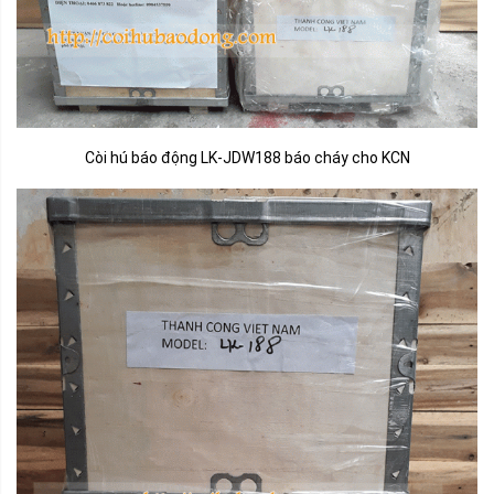
Còi hú báo động LK-JDW188 báo cháy cho KCN