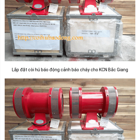
Lắp đặt còi hú báo động cảnh báo cháy cho KCN Bắc Giang