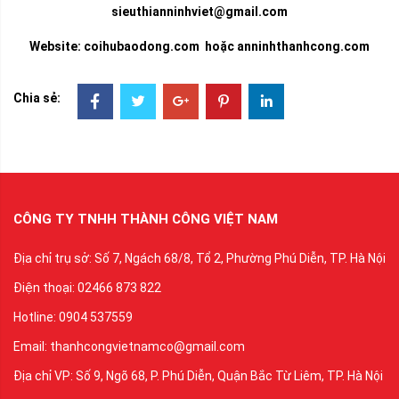
sieuthianninhviet@gmail.com
Website: coihubaodong.com hoặc
anninhthanhcong.com
Chia sẻ:
CÔNG TY TNHH THÀNH CÔNG VIỆT NAM
Địa chỉ trụ sở: Số 7, Ngách 68/8, Tổ 2, Phường Phú Diễn, TP. Hà Nội
Điện thoại: 02466 873 822
Hotline: 0904 537559
Email: thanhcongvietnamco@gmail.com
Địa chỉ VP: Số 9, Ngõ 68, P. Phú Diễn, Quận Bắc Từ Liêm, TP. Hà Nội