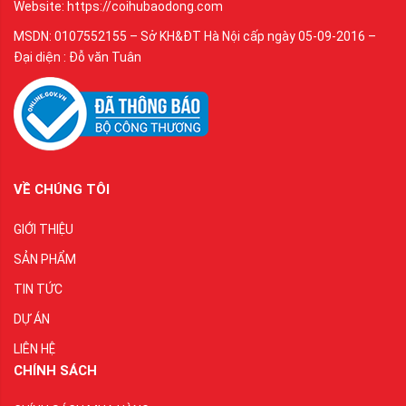
Website: https://coihubaodong.com
MSDN: 0107552155 – Sở KH&ĐT Hà Nội cấp ngày 05-09-2016 –
Đại diện : Đỗ văn Tuân
VỀ CHÚNG TÔI
GIỚI THIỆU
SẢN PHẨM
TIN TỨC
DỰ ÁN
LIÊN HỆ
CHÍNH SÁCH