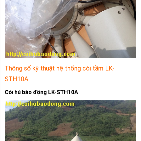
Thông số kỹ thuật hệ thống còi tầm LK-
STH10A
Còi hú
báo động LK-STH10A