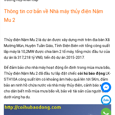
Thông tin cơ bản về Nhà máy thủy điện Nậm
Mu 2
Thủy điện Nậm Mu 2 là dự án được xây dựng mới trên địa bàn Xã
Mường Mùn, Huyện Tuần Giáo, Tỉnh Điện Biên với tổng công suất
lắp máy là 10,2MW được chia làm 2 tổ máy, tổng mức đầu tư của
dự án là 317,218 tỷ VNĐ, tiến độ dự án 2015-2017.
Để đảm bảo cho nhà máy hoạt động ổn định trong mùa mưa bão,
Thủy điện Nậm Mu 2 đã đầu tư lắp đặt chiếc
còi hú báo động
LK-
STH10A công suất lớn có khoảng âm hiệu quả lên tới 5Km, đảm
bảo an ninh hồ chứa nước và nhà máy thủy điện, cảnh báo xả lũ
cho dân biết mỗi mùa mưa bão về, bảo vệ tài sản của người dân
dưới vùng hạ du.