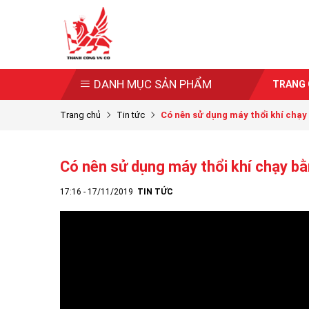
DANH MỤC SẢN PHẨM
TRANG
Trang chủ
Tin tức
Có nên sử dụng máy thổi khí chạy 
Có nên sử dụng máy thổi khí chạy b
17:16 - 17/11/2019
TIN TỨC