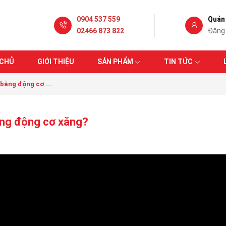
0904 537 559
Quản 
02466 873 822
Đăng
 CHỦ
GIỚI THIỆU
SẢN PHẨM
TIN TỨC
bằng động cơ ...
ằng động cơ xăng?