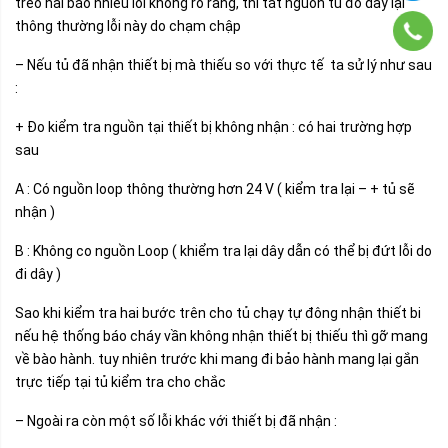
treo hai báo nhiều lỗi không rõ ràng, thì tắt nguồn tủ đo dây lại
thông thường lỗi này do chạm chập
– Nếu tủ đã nhận thiết bị mà thiếu so với thực tế ta sử lý như sau
:
+ Đo kiểm tra nguồn tại thiết bị không nhận : có hai trường hợp
sau
A : Có nguồn loop thông thường hơn 24 V ( kiểm tra lại – + tủ sẽ
nhận )
B : Không co nguồn Loop ( khiểm tra lại dây dẫn có thể bị đứt lỗi do
đi dây )
Sao khi kiểm tra hai bước trên cho tủ chạy tự đông nhận thiết bi
nếu hệ thống báo cháy vần không nhận thiết bị thiếu thì gỡ mang
về bào hành. tuy nhiên trước khi mang đi bảo hành mang lại gắn
trực tiếp tại tủ kiểm tra cho chắc
– Ngoài ra còn một số lỗi khác với thiết bị đã nhận :