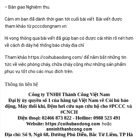
– Bàn giao Nghiệm thu.
Cảm ơn bạn đã dành thời gian tới cuối bài viết. Bài viết được
tham khảo từ pcccdongnam.vn
Hi vọng thông qua bài viết đã giúp bạn có được cái nhìn rõ nét hơn
về cách đi dây hệ thống báo cháy địa chỉ
Tham khảo
https://coihubaodong.com/
để nắm bắt những tin
tức về việc phòng cháy, chữa cháy cũng như những sản phẩm
phục vụ tốt cho các mục đích trên.
Thông tin liên hệ
Công ty TNHH Thành Công Việt Nam
Đại lý ủy quyền số 1 của hãng tại Việt Nam về Còi hú báo 
động, Máy thổi khí, Đệm hơi cứu nạn cứu hộ cho #PCCC và 
#CNCH
Điện thoại: 02466 873 822 - Hotline: 0988 523 491
Website: 
https://coihubaodong.com
hoặc
anninhthanhcong.com
Địa chỉ: Số 9, Ngõ 68, Đường Phú Diễn, Bắc Từ Liêm, TP Hà 