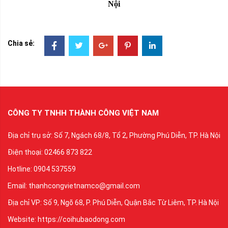
Nội
Chia sẻ:
CÔNG TY TNHH THÀNH CÔNG VIỆT NAM
Địa chỉ trụ sở: Số 7, Ngách 68/8, Tổ 2, Phường Phú Diễn, TP. Hà Nội
Điện thoại: 02466 873 822
Hotline: 0904 537559
Email: thanhcongvietnamco@gmail.com
Địa chỉ VP: Số 9, Ngõ 68, P. Phú Diễn, Quận Bắc Từ Liêm, TP. Hà Nội
Website: https://coihubaodong.com