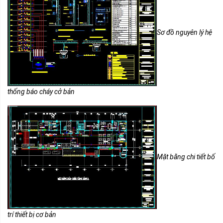
Sơ đồ nguyên lý hệ
thống báo cháy cở bản
Mặt bằng chi tiết bố
trí thiết bị cơ bản