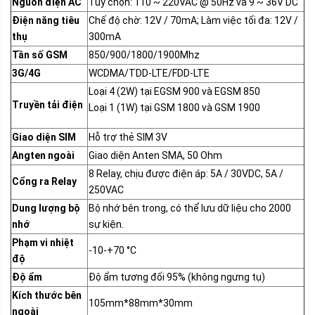
Nguồn điện AC
Tùy chọn: 110 ~ 220VAC @ 50Hz và 9 ~ 36V DC
Điện năng tiêu
Chế độ chờ: 12V / 70mA; Làm việc tối đa: 12V /
thụ
300mA
Tần số GSM
850/900/1800/1900Mhz
3G/4G
WCDMA/TDD-LTE/FDD-LTE
Loại 4 (2W) tại EGSM 900 và EGSM 850
Truyền tải điện
Loại 1 (1W) tại GSM 1800 và GSM 1900
Giao diện SIM
Hỗ trợ thẻ SIM 3V
Angten ngoài
Giao diện Anten SMA, 50 Ohm
8 Relay, chịu được điện áp: 5A / 30VDC, 5A /
Cổng ra Relay
250VAC
Dung lượng bộ
Bộ nhớ bên trong, có thể lưu dữ liệu cho 2000
nhớ
sự kiện.
Phạm vi nhiệt
-10-+70 °C
độ
Độ ẩm
Độ ẩm tương đối 95% (không ngưng tụ)
Kích thước bên
105mm*88mm*30mm
ngoài