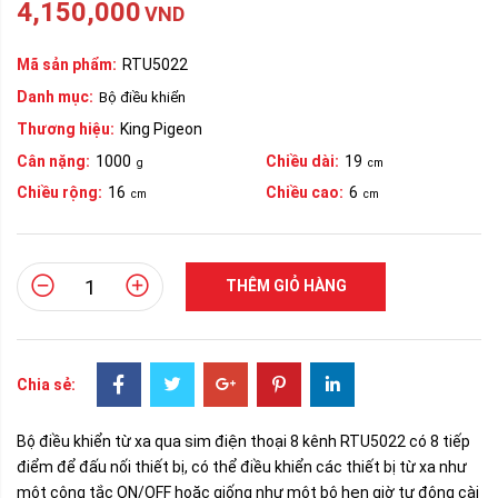
4,150,000
VND
Mã sản phẩm:
RTU5022
Danh mục:
Bộ điều khiển
Thương hiệu:
King Pigeon
Cân nặng:
1000
Chiều dài:
19
g
cm
Chiều rộng:
16
Chiều cao:
6
cm
cm
THÊM GIỎ HÀNG
Chia sẻ:
Bộ điều khiển từ xa qua sim điện thoại 8 kênh RTU5022 có 8 tiếp
điểm để đấu nối thiết bị, có thể điều khiển các thiết bị từ xa như
một công tắc ON/OFF hoặc giống như một bộ hẹn giờ tự động cài