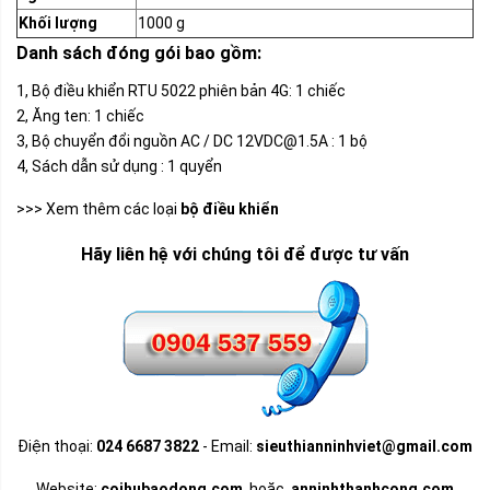
Khối lượng
1000 g
Danh sách đóng gói bao gồm:
1, Bộ điều khiển RTU 5022 phiên bản 4G: 1 chiếc
2, Ăng ten: 1 chiếc
3, Bộ chuyển đổi nguồn AC / DC 12VDC@1.5A : 1 bộ
4, Sách dẫn sử dụng : 1 quyển
>>> Xem thêm các loại
bộ điều khiển
Hãy liên hệ với chúng tôi để được tư vấn
Điện thoại:
024 6687 3822
- Email:
sieuthianninhviet@gmail.com
Website:
coihubaodong.com
hoặc
anninhthanhcong.com