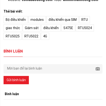
Thẻ bài viết:
Bộ điều khiển
modules
điều khiển qua SIM
RTU
giao thức
Giám sát
điều khiển
S475E
RTU5024
RTU5025
RTU5022
4G
BÌNH LUẬN
Gửi bình luận
Bình luận