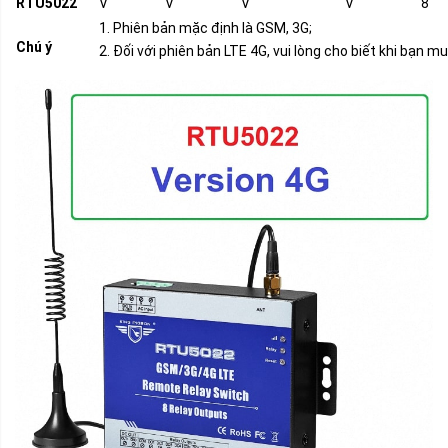
RTU5022
V
V
V
V
8
1. Phiên bản mặc định là GSM, 3G;
Chú ý
2. Đối với phiên bản LTE 4G, vui lòng cho biết khi bạn 